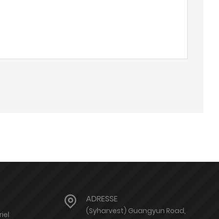
ADRESSE
(Syharvest) Guangyun Road,
iel