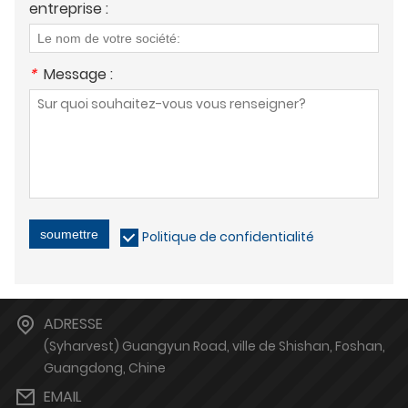
entreprise :
*
Message :
soumettre
Politique de confidentialité
ADRESSE
(Syharvest) Guangyun Road, ville de Shishan, Foshan,
Guangdong, Chine
EMAIL