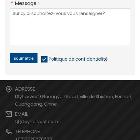
*
Message :
soumettre
Politique de confidentialité
ADRESSE
(Syharvest) Guangyun Road, ville de Shishan, Foshan,
Guangdong, Chine
EMAIL
tjf@syharvest.com
TÉLÉPHONE
+8613928670680